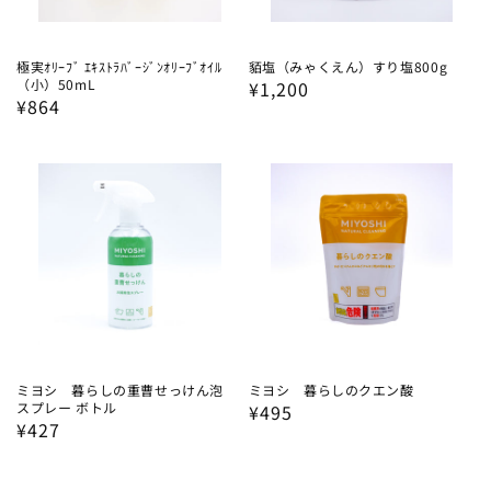
極実ｵﾘｰﾌﾞ ｴｷｽﾄﾗﾊﾞｰｼﾞﾝｵﾘｰﾌﾞｵｲﾙ
貊塩（みゃくえん）すり塩800g
（小）50mL
通
¥1,200
通
¥864
常
常
価
価
格
格
ミヨシ 暮らしの重曹せっけん泡
ミヨシ 暮らしのクエン酸
スプレー ボトル
通
¥495
通
¥427
常
常
価
価