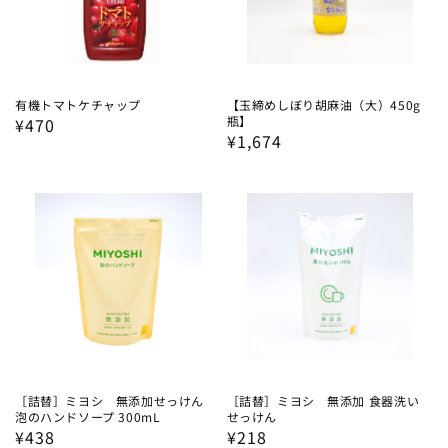
有機トマトケチャップ
【玉締めしぼり胡麻油（大）450g
瓶】
通
¥470
通
¥1,674
常
常
価
価
格
格
［詰替］ミヨシ 無添加せっけん
［詰替］ミヨシ 無添加 食器洗い
泡のハンドソープ 300mL
せっけん
通
¥438
通
¥218