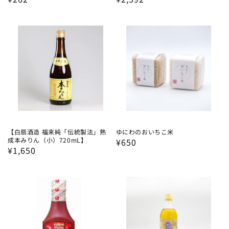
常
常
価
価
格
格
【白扇酒造 福来純「伝統製法」熟
ゆにわのおいちこ米
成本みりん（小）720mL】
通
¥650
通
¥1,650
常
常
価
価
格
格