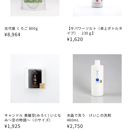
古代食 くろご 800g
【キパワーソルト（卓上ボトルタ
イプ） 230ｇ】
通
¥8,964
通
¥1,620
常
常
価
価
格
格
キャンドル 美爐空(みろく) いとな
水晶で洗う けいこの洗剤
み〜空の物語〜（小サイズ）
480mL
通
¥1,925
通
¥2,750