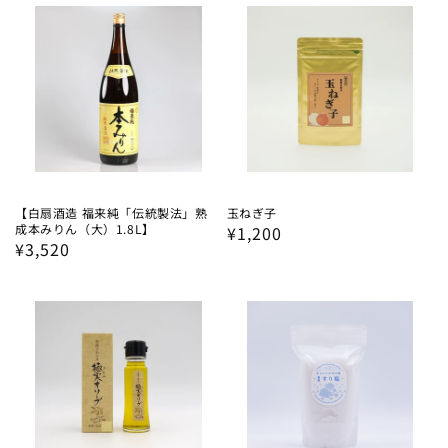
価
価
格
格
【白扇酒造 福来純「伝統製法」熟
玉ねぎ子
成本みりん（大）1.8L】
通
¥1,200
通
¥3,520
常
常
価
価
格
格