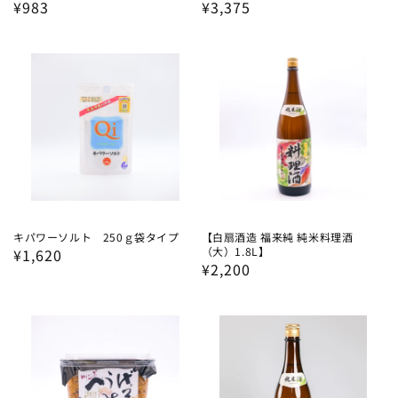
通
¥983
通
¥3,375
常
常
価
価
格
格
キパワーソルト 250ｇ袋タイプ
【白扇酒造 福来純 純米料理酒
（大）1.8L】
通
¥1,620
通
¥2,200
常
常
価
価
格
格