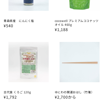
青森県産 にんにく塩
cocowell プレミアムココナッツ
オイル 460g
通
¥540
通
¥1,188
常
常
価
価
格
格
古代食 くろご 120g
ゆにわの開運おはし（竹箸）
通
¥1,792
通
¥2,700から
常
常