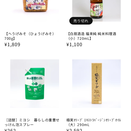
売り切れ
【へうげみそ（ひょうげみそ）
【白扇酒造 福来純 純米料理酒
700g】
（小）720mL】
通
¥1,809
通
¥1,100
常
常
価
価
格
格
［詰替］ミヨシ 暮らしの重曹せ
極実ｵﾘｰﾌﾞ ｴｷｽﾄﾗﾊﾞｰｼﾞﾝｵﾘｰﾌﾞｵｲﾙ
っけん泡スプレー
（大）290mL
通
¥262
通
¥2,592