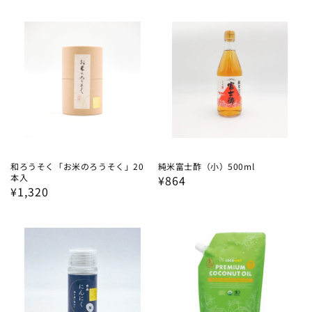
常
常
価
価
格
格
和ろうそく「お米のろうそく」20
純米富士酢（小）500ml
本入
通
¥864
通
¥1,320
常
常
価
価
格
格