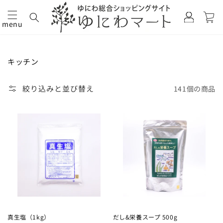
カ
グ
ー
イ
menu
ト
コンテ
ン
ンツに
進む
コ
キッチン
レ
ク
絞り込みと並び替え
141個の商品
シ
ョ
ン:
真生塩（1kg）
だし&栄養スープ 500g