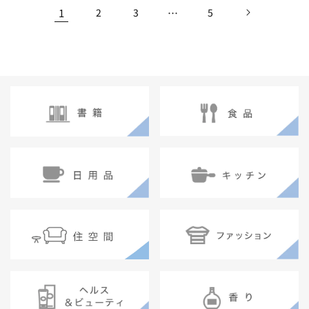
格
格
1
2
3
…
5