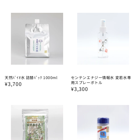
常
常
価
価
格
格
天然ﾊﾞｲｵ水 詰替ﾊﾟｯｸ 1000ml
センテンエナジー情報水 変若水専
用スプレーボトル
通
¥3,700
通
¥3,300
常
常
価
価
格
格