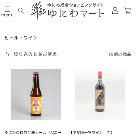
カ
グ
ー
イ
menu
ト
コンテ
ン
ンツに
進む
コ
ビール・ワイン
レ
ク
絞り込みと並び替え
19個の商品
シ
ョ
ン:
ゆにわの自然発酵ビール「A(エー
【甲斐國一宮ワイン 赤】