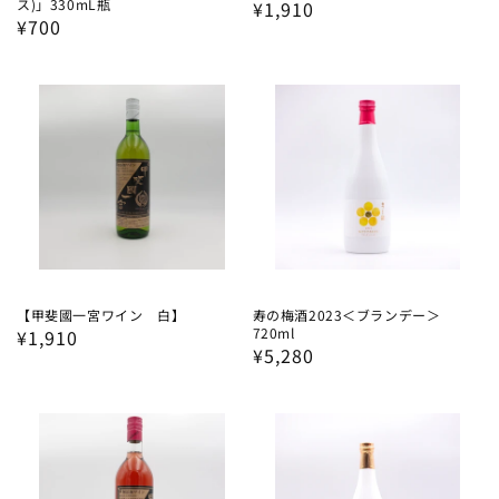
ス)」330mL瓶
通
¥1,910
通
¥700
常
常
価
価
格
格
【甲斐國一宮ワイン 白】
寿の梅酒2023＜ブランデー＞
720ml
通
¥1,910
通
¥5,280
常
常
価
価
格
格