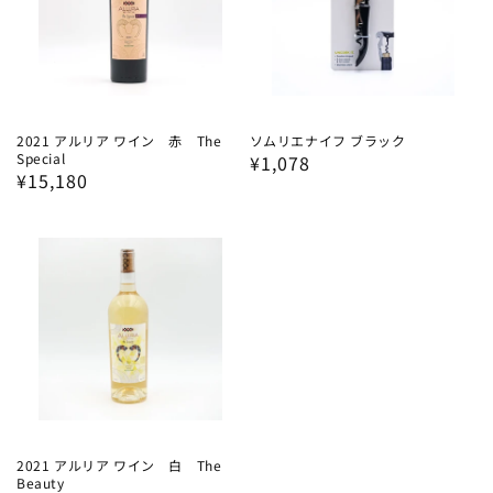
2021 アルリア ワイン 赤 The
ソムリエナイフ ブラック
Special
通
¥1,078
通
¥15,180
常
常
価
価
格
格
2021 アルリア ワイン 白 The
Beauty