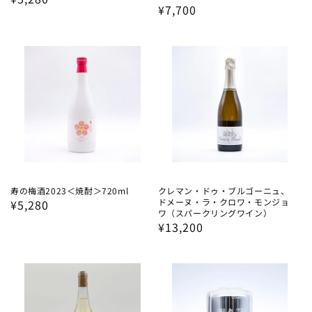
通
¥7,700
常
常
価
価
格
格
寿の梅酒2023＜焼酎＞720ml
クレマン・ドゥ・ブルゴーニュ、
ドメーヌ・ラ・クロワ・モンジョ
通
¥5,280
ワ（スパークリングワイン）
常
通
¥13,200
価
常
格
価
格