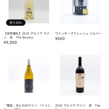
売り切れ
【完売御礼】2019 アルリア ワイ
ワインキープフレッシュ シルバー
ン 白 The Beauty
通
¥660
通
¥9,900
常
常
価
価
格
格
〝限定〟ゆにわのワイン 「トリニ
2020 アルリア ワイン 赤 The