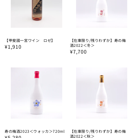
【甲斐國一宮ワイン ロゼ】
【在庫限り/残りわずか】寿の梅
酒2022＜冬＞
通
¥1,910
通
¥7,700
常
常
価
価
格
格
寿の梅酒2023＜ウォッカ＞720ml
【在庫限り/残りわずか】寿の梅
酒2022＜秋＞
通
¥5,280