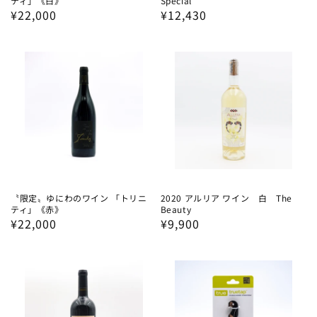
ティ」《白》
Special
通
¥22,000
通
¥12,430
常
常
価
価
格
格
〝限定〟ゆにわのワイン 「トリニ
2020 アルリア ワイン 白 The
ティ」《赤》
Beauty
通
¥22,000
通
¥9,900
常
常
価
価
格
格