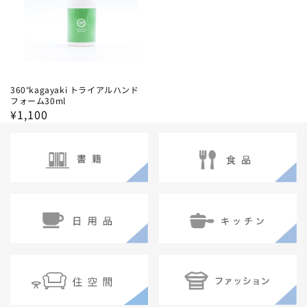
360°kagayaki トライアルハンド
フォーム30ml
通
¥1,100
常
価
格