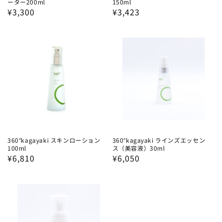
ーター200ml
150ml
通
¥3,300
通
¥3,423
常
常
価
価
格
格
360°kagayaki スキンローション
360°kagayaki ラインズエッセン
100ml
ス（美容液）30ml
通
¥6,810
通
¥6,050
常
常
価
価
格
格