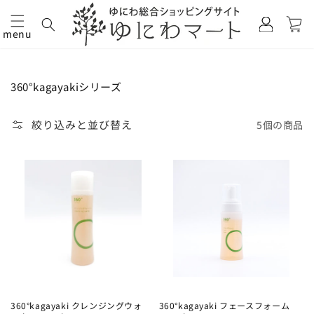
カ
グ
ー
イ
menu
ト
コンテ
ン
ンツに
進む
コ
360°kagayakiシリーズ
レ
ク
絞り込みと並び替え
5個の商品
シ
ョ
ン:
360°kagayaki クレンジングウォ
360°kagayaki フェースフォーム