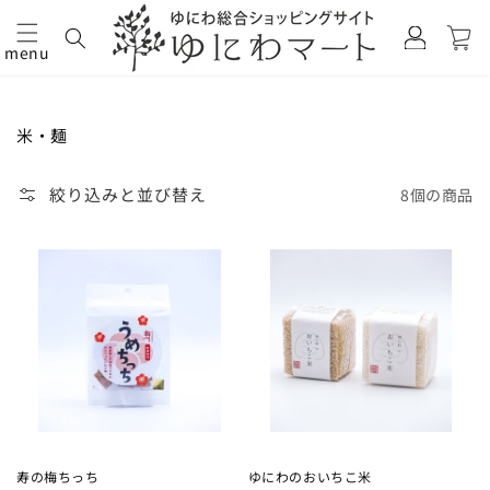
カ
グ
ー
イ
menu
ト
コンテ
ン
ンツに
進む
コ
米・麺
レ
ク
絞り込みと並び替え
8個の商品
シ
ョ
ン:
寿の梅ちっち
ゆにわのおいちこ米