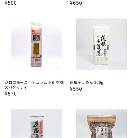
通
¥500
通
¥650
常
常
価
価
格
格
ジロロモーニ デュラム小麦 有機
蓮根そうめん 200g
スパゲッティ
通
¥550
通
¥570
常
常
価
価
格
格