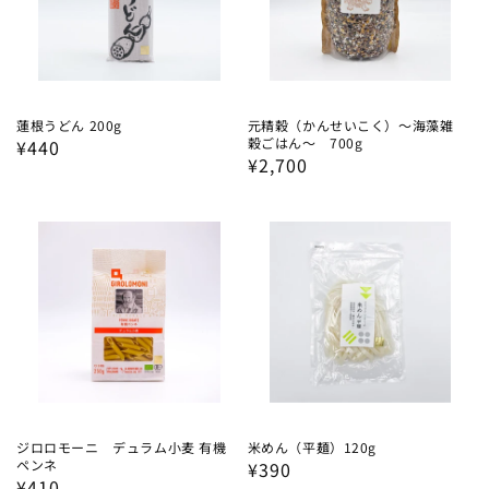
蓮根うどん 200g
元精穀（かんせいこく）〜海藻雑
穀ごはん〜 700g
通
¥440
通
¥2,700
常
常
価
価
格
格
ジロロモーニ デュラム小麦 有機
米めん（平麺）120g
ペンネ
通
¥390
通
¥410