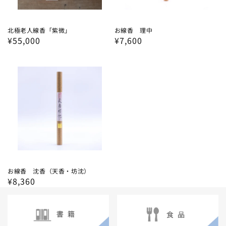
北極老人線香「紫微」
お線香 理中
通
¥55,000
通
¥7,600
常
常
価
価
格
格
お線香 沈香（天香・坊沈）
通
¥8,360
常
価
格