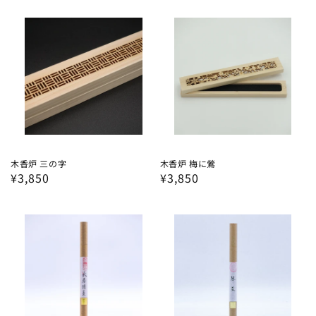
価
価
格
格
木香炉 三の字
木香炉 梅に鶯
通
¥3,850
通
¥3,850
常
常
価
価
格
格