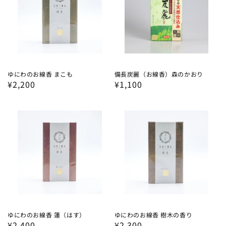
ゆにわのお線香 まこも
備長炭麗（お線香）森のかおり
通
¥2,200
通
¥1,100
常
常
価
価
格
格
ゆにわのお線香 蓮（はす）
ゆにわのお線香 樹木の香り
通
¥2,400
通
¥2,300