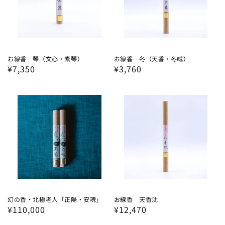
お線香 琴（文心・素琴）
お線香 冬（天香・冬臧）
通
¥7,350
通
¥3,760
常
常
価
価
格
格
幻の香・北極老人「正陽・安魂」
お線香 天香沈
通
¥110,000
通
¥12,470
常
常