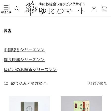
カ
グ
ー
イ
menu
ト
コンテ
ン
ンツに
進む
コ
線香
レ
ク
シ
ョ
中国線香シリーズ＞＞
ン:
備長炭麗シリーズ＞＞
ゆにわのお線香シリーズ＞＞
絞り込みと並び替え
31個の商品