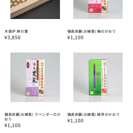
木香炉 麻の葉
備長炭麗(お線香) 梅のかおり
通
¥3,850
通
¥1,100
常
常
価
価
格
格
備長炭麗(お線香) ラベンダーのか
備長炭麗(お線香) 緑茶のかおり
おり
通
¥1,100
通
¥1,100
常
常