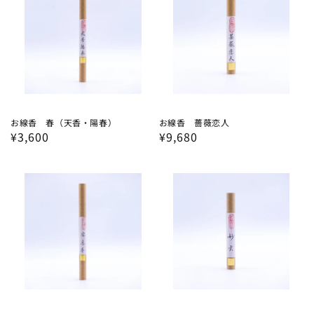
お線香 春（天香・陽春）
お線香 薔薇恋人
通
¥3,600
通
¥9,680
常
常
価
価
格
格