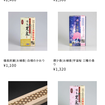
常
常
価
価
格
格
備長炭麗(お線香) 白檀のかおり
煙少香(お線香)宇宙桜 三種の香
り
通
¥1,100
通
¥1,320
常
常
価
価
格
格