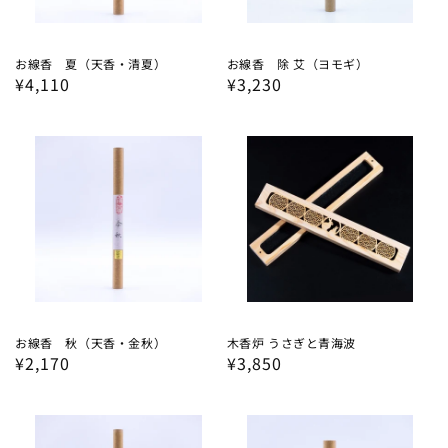
お線香 夏（天香・清夏）
お線香 除 艾（ヨモギ）
通
¥4,110
通
¥3,230
常
常
価
価
格
格
お線香 秋（天香・金秋）
木香炉 うさぎと青海波
通
¥2,170
通
¥3,850
常
常
価
価
格
格