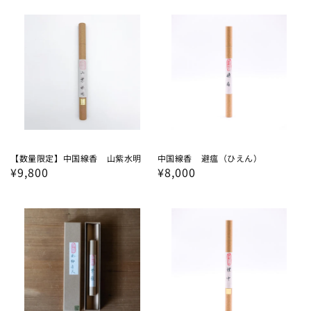
価
価
格
格
【数量限定】中国線香 山紫水明
中国線香 避瘟（ひえん）
通
¥9,800
通
¥8,000
常
常
価
価
格
格