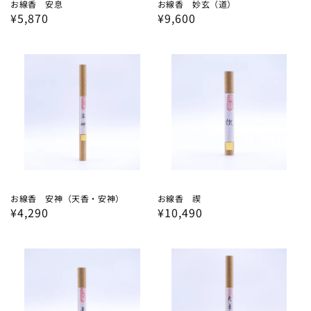
お線香 安息
お線香 妙玄（道）
通
¥5,870
通
¥9,600
常
常
価
価
格
格
お線香 安神（天香・安神）
お線香 禊
通
¥4,290
通
¥10,490
常
常
価
価
格
格