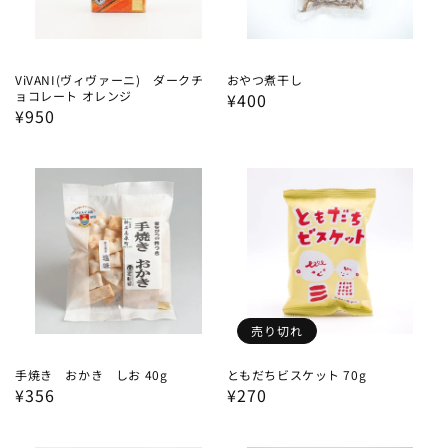
ViVANI(ヴィヴァーニ) ダークチ
おやつ煮干し
ョコレート オレンジ
通
¥400
通
¥950
常
常
価
価
格
格
売り切れ
手焼き おかき しお 40g
ともだちビスケット 70g
通
¥356
通
¥270
常
常
価
価