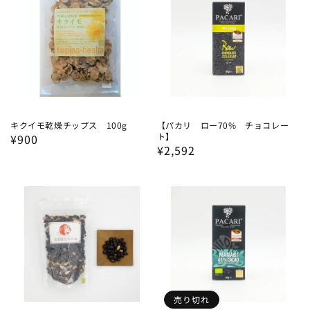
キクイモ乾燥チップス 100g
【パカリ ロー70% チョコレー
ト】
通
¥900
通
¥2,592
常
常
価
価
格
格
売り切れ