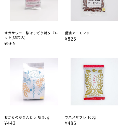
オガサワラ 脳はぶどう糖タブレ
醤油アーモンド
ット(35粒入)
通
¥825
通
¥565
常
常
価
価
格
格
おからのかりんとう 塩 90ｇ
ツバメサブレ 100g
通
¥443
通
¥486