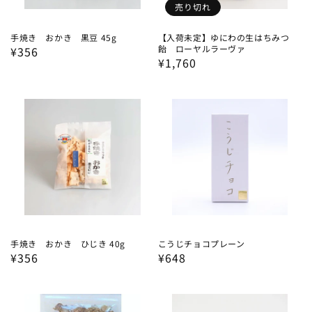
売り切れ
手焼き おかき 黒豆 45g
【入荷未定】ゆにわの生はちみつ
飴 ローヤルラーヴァ
通
¥356
通
¥1,760
常
常
価
価
格
格
手焼き おかき ひじき 40g
こうじチョコプレーン
通
¥356
通
¥648
常
常
価
価
格
格