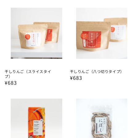
価
価
格
格
干しりんご（スライスタイ
干しりんご（八つ切りタイプ）
プ）
通
¥683
通
¥683
常
常
価
価
格
格