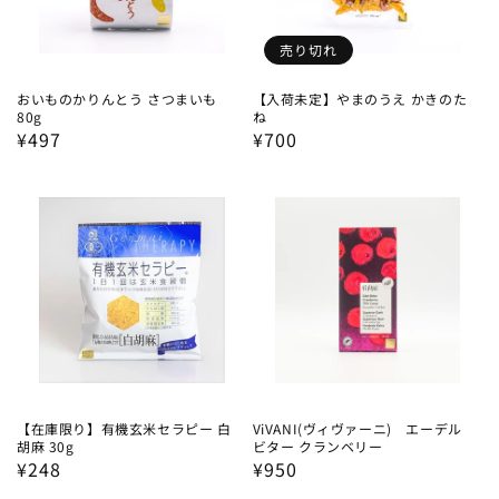
売り切れ
おいものかりんとう さつまいも
【入荷未定】やまのうえ かきのた
80g
ね
通
¥497
通
¥700
常
常
価
価
格
格
【在庫限り】有機玄米セラピー 白
ViVANI(ヴィヴァーニ) エーデル
胡麻 30g
ビター クランベリー
通
¥248
通
¥950
常
常