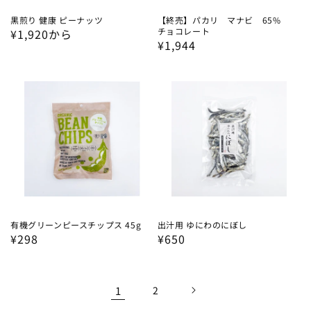
黒煎り 健康 ピーナッツ
【終売】パカリ マナビ 65%
チョコレート
通
¥1,920から
通
¥1,944
常
常
価
価
格
格
有機グリーンピースチップス 45g
出汁用 ゆにわのにぼし
通
¥298
通
¥650
常
常
価
価
格
格
1
2