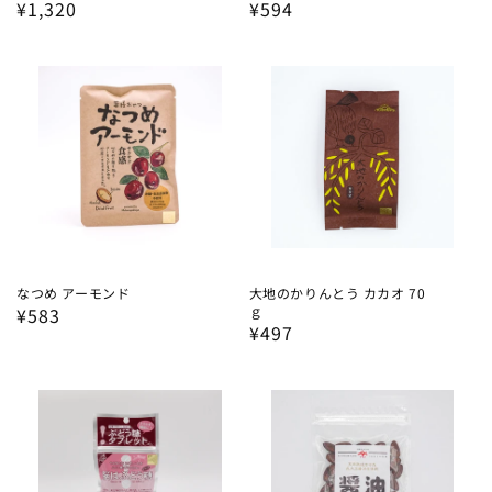
通
¥1,320
通
¥594
常
常
価
価
格
格
なつめ アーモンド
大地のかりんとう カカオ 70
ｇ
通
¥583
通
¥497
常
常
価
価
格
格