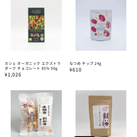
格
格
カシェ オーガニック エクストラ
なつめ チップ 24g
ダーク チョコレート 85% 90g
通
¥610
通
¥1,026
常
常
価
価
格
格