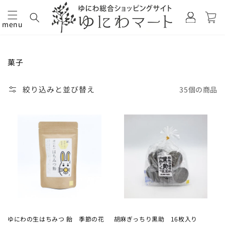
カ
グ
ー
イ
menu
ト
コンテ
ン
ンツに
進む
コ
菓子
レ
ク
絞り込みと並び替え
35個の商品
シ
ョ
ン:
ゆにわの生はちみつ 飴 季節の花
胡麻ぎっちり黒助 16枚入り