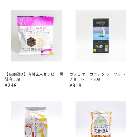
常
常
価
価
格
格
【在庫限り】有機玄米セラピー 黒
カシェ オーガニック シーソルト
胡麻 30g
チョコレート 90g
通
¥248
通
¥918
常
常
価
価
格
格