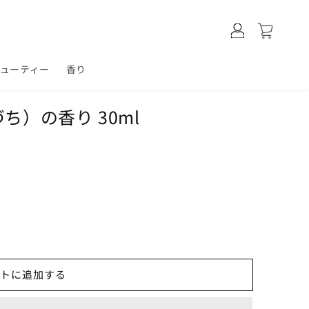
ロ
カ
グ
ー
イ
ト
ン
ビューティー
香り
ち）の香り 30ml
トに追加する