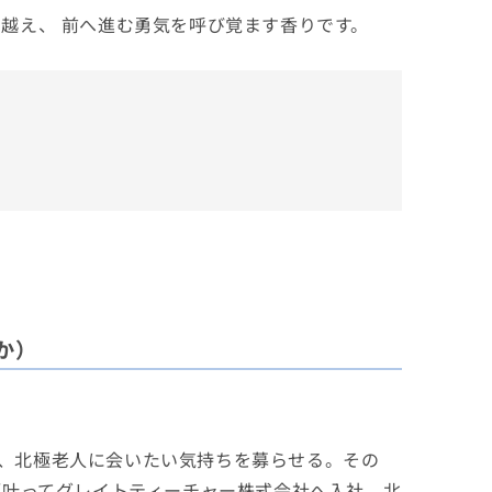
を越え、 前へ進む勇気を呼び覚ます香りです。
か）
、北極老人に会いたい気持ちを募らせる。その
願叶ってグレイトティーチャー株式会社へ入社。北