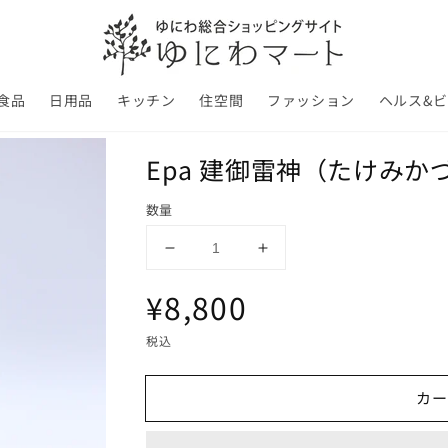
食品
日用品
キッチン
住空間
ファッション
ヘルス&
Epa 建御雷神（たけみかづ
数量
Epa
Epa
建
建
通
¥8,800
御
御
雷
雷
常
税込
神
神
（た
（た
価
カー
け
け
み
み
格
か
か