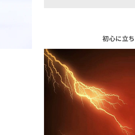
づ
づ
ち）
ち）
の
の
香
香
り
り
初心に立ち
30ml
30ml
の
の
数
数
量
量
を
を
減
増
ら
や
す
す