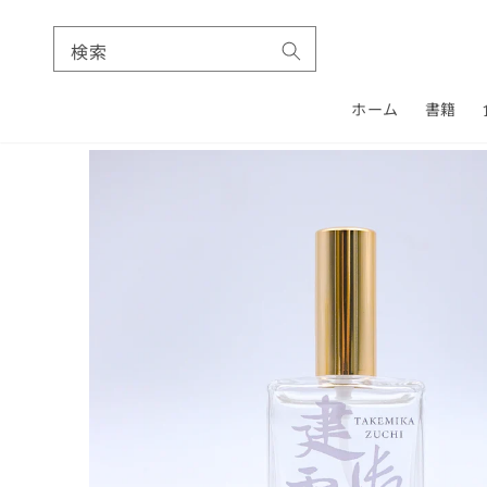
検索
ホーム
書籍
コンテ
ンツに
商品情
進む
報にス
キップ