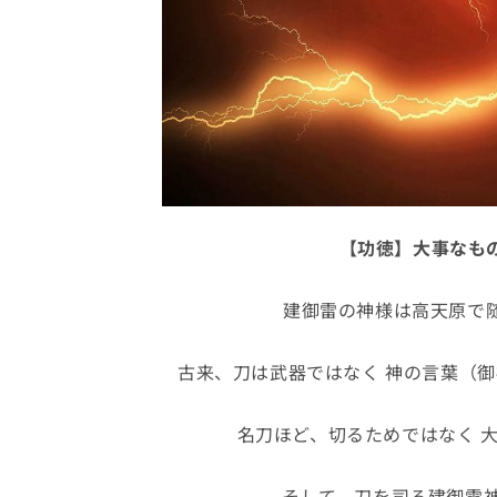
【功徳】大事なも
建御雷の神様は高天原で随
古来、刀は武器ではなく 神の言葉（御
名刀ほど、切るためではなく 
そして、刀を司る建御雷神