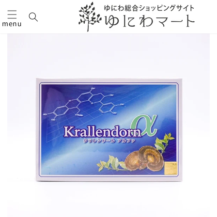
menu
コンテ
商品情
ンツに
報にス
進む
キップ