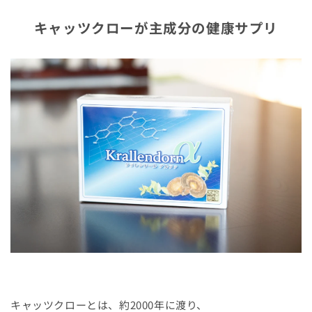
を
を
減
増
キャッツクローが主成分の健康サプリ
ら
や
す
す
キャッツクローとは、約2000年に渡り、