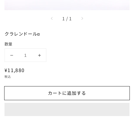
/
1
/
1
クラレンドールα
数量
ク
ク
ラ
ラ
通
¥11,880
レ
レ
常
税込
ン
ン
価
ド
ド
格
カートに追加する
ー
ー
ル
ル
α
α
の
の
数
数
量
量