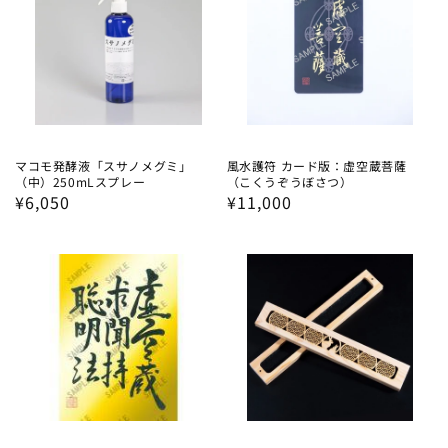
マコモ発酵液「スサノメグミ」
風水護符 カード版：虚空蔵菩薩
（中）250mLスプレー
（こくうぞうぼさつ）
通
¥6,050
通
¥11,000
常
常
価
価
格
格