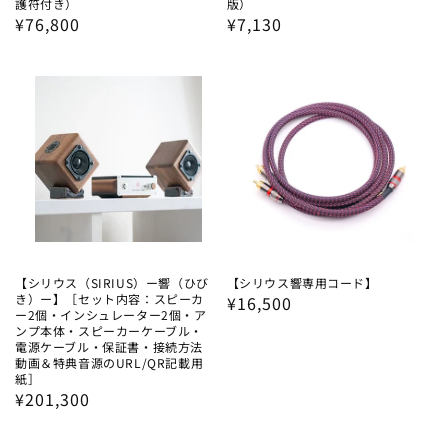
護符付き）
版）
通
¥76,800
通
¥7,130
常
常
価
価
格
格
【シリウス（SIRIUS）ー響（ひび
【シリウス響専用コード】
き）ー】［セット内容：スピーカ
通
¥16,500
ー2個・インシュレーター2個・ア
常
ンプ本体・スピーカーケーブル・
電源ケーブル・保証書・接続方法
価
動画＆特典音源のURL/QR記載用
格
紙］
通
¥201,300
常
価