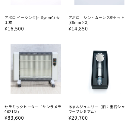
アポロ イーシンク(e-SynmC) 大
アポロ シン・ムーン 2枚セット
１枚
(30mm×2)
通
¥16,500
通
¥14,850
常
常
価
価
格
格
セラミックヒーター「サンラメラ
あまねジュエリー（旧：宝石シャ
0621型」
ワープレミアム）
通
¥83,600
通
¥29,700
常
常
価
価