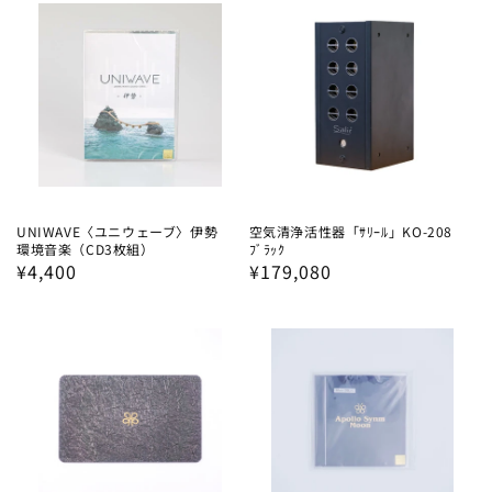
格
UNIWAVE〈ユニウェーブ〉伊勢
空気清浄活性器「ｻﾘｰﾙ」KO-208
環境音楽（CD3枚組）
ﾌﾞﾗｯｸ
通
¥4,400
通
¥179,080
常
常
価
価
格
格