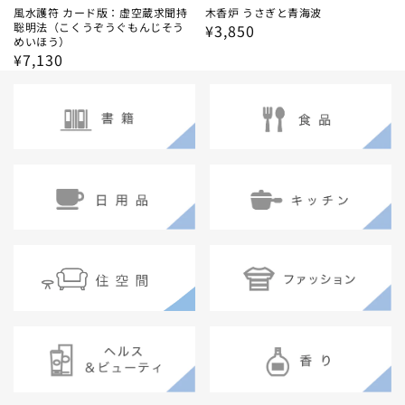
風水護符 カード版：虚空蔵求聞持
木香炉 うさぎと青海波
聡明法（こくうぞうぐもんじそう
通
¥3,850
めいほう）
常
通
¥7,130
価
常
格
価
格