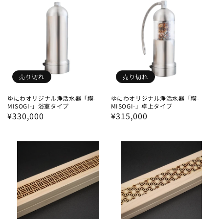
格
格
売り切れ
売り切れ
ゆにわオリジナル浄活水器「禊-
ゆにわオリジナル浄活水器「禊-
MISOGI-」浴室タイプ
MISOGI-」卓上タイプ
通
¥330,000
通
¥315,000
常
常
価
価
格
格