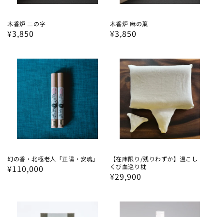
木香炉 三の字
木香炉 麻の葉
通
¥3,850
通
¥3,850
常
常
価
価
格
格
幻の香・北極老人「正陽・安魂」
【在庫限り/残りわずか】温こし
くび血巡り枕
通
¥110,000
通
¥29,900
常
常
価
価
格
格