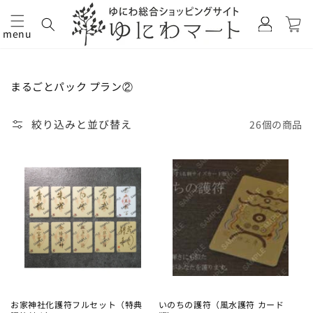
カ
グ
ー
イ
menu
ト
コンテ
ン
ンツに
進む
コ
まるごとパック プラン②
レ
ク
絞り込みと並び替え
26個の商品
シ
ョ
ン:
お家神社化護符フルセット（特典
いのちの護符（風水護符 カード