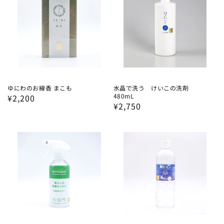
ゆにわのお線香 まこも
水晶で洗う けいこの洗剤
480mL
通
¥2,200
通
¥2,750
常
常
価
価
格
格