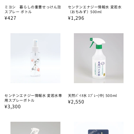
ミヨシ 暮らしの重曹せっけん泡
センテンエナジー情報水 変若水
スプレー ボトル
（おちみず）500ml
通
¥427
通
¥1,296
常
常
価
価
格
格
センテンエナジー情報水 変若水専
天然ﾊﾞｲｵ水 ｽﾌﾟﾚｰ(中) 500ml
用スプレーボトル
通
¥2,550
通
¥3,300
常
常
価
価
格
格