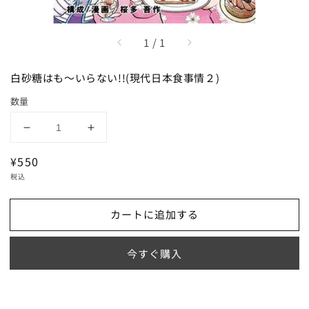
/
1
/
1
白砂糖はも〜いらない!!(現代日本食事情２)
数量
白
白
砂
砂
通
¥550
糖
糖
常
税込
は
は
価
も〜
も〜
格
カートに追加する
い
い
ら
ら
な
な
今すぐ購入
い!!
い!!
(現
(現
代
代