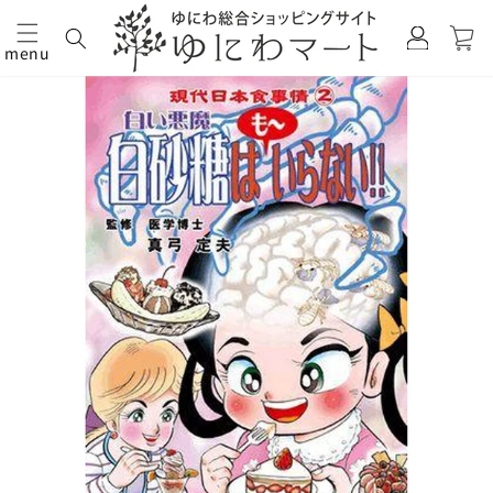
カ
グ
ー
イ
menu
ト
コンテ
商品情
ン
ンツに
報にス
進む
キップ