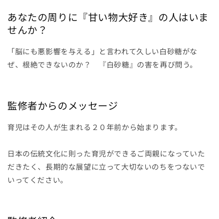
日
日
あなたの周りに『甘い物大好き』の人はいま
本
本
せんか？
食
食
事
事
「脳にも悪影響を与える」と言われて久しい白砂糖がな
情
情
ぜ、根絶できないのか？ 『白砂糖』の害を再び問う。
２)
２)
の
の
数
数
量
量
監修者からのメッセージ
を
を
減
増
育児はその人が生まれる２０年前から始まります。
ら
や
す
す
日本の伝統文化に則った育児ができるご両親になっていた
だきたく、長期的な展望に立って大切ないのちをつないで
いってください。