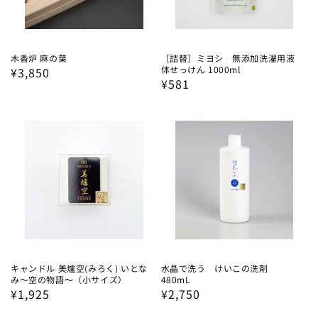
木香炉 麻の葉
［詰替］ミヨシ 無添加洗濯用液
体せっけん 1000ml
通
¥3,850
通
¥581
常
常
価
価
格
格
キャンドル 美爐空(みろく) いとな
水晶で洗う けいこの洗剤
み〜空の物語〜（小サイズ）
480mL
通
¥1,925
通
¥2,750
常
常