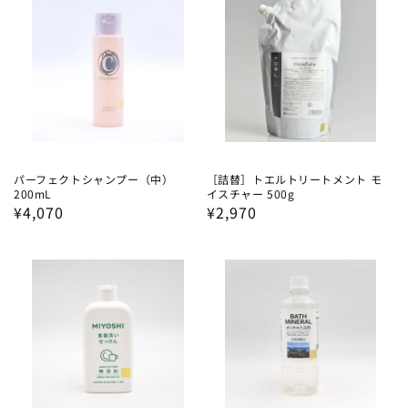
格
パーフェクトシャンプー（中）
［詰替］トエルトリートメント モ
200mL
イスチャー 500g
通
¥4,070
通
¥2,970
常
常
価
価
格
格