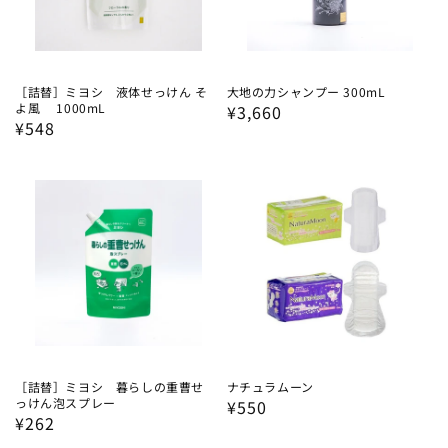
［詰替］ミヨシ 液体せっけん そ
大地の力シャンプー 300mL
よ風 1000mL
通
¥3,660
通
¥548
常
常
価
価
格
格
［詰替］ミヨシ 暮らしの重曹せ
ナチュラムーン
っけん泡スプレー
通
¥550
通
¥262
常
常