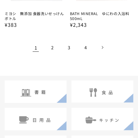
ミヨシ 無添加 食器洗いせっけん
BATH MINERAL ゆにわの入浴料
ボトル
500mL
通
¥383
通
¥2,343
常
常
価
価
格
格
1
2
3
4