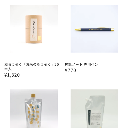
価
価
格
格
和ろうそく「お米のろうそく」20
神話ノート 専用ペン
本入
通
¥770
通
¥1,320
常
常
価
価
格
格