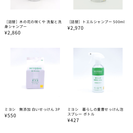
［詰替］木の花の咲くや 洗髪と洗
［詰替］トエルシャンプー 500ml
身シャンプー
通
¥2,970
通
¥2,860
常
常
価
価
格
格
ミヨシ 無添加 白いせっけん 3P
ミヨシ 暮らしの重曹せっけん泡
スプレー ボトル
通
¥550
通
¥427
常
常
価