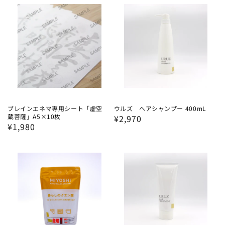
価
格
格
ブレインエネマ専用シート「虚空
ウルズ ヘアシャンプー 400mL
蔵菩薩」A5×10枚
通
¥2,970
通
¥1,980
常
常
価
価
格
格