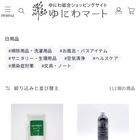
カ
グ
ー
イ
menu
ト
コンテ
ン
ンツに
進む
コ
日用品
レ
ク
掃除用品・洗濯用品
お風呂・バスアイテム
シ
サニタリー・生理用品
空気清浄
ヘルスケア
ョ
感染症対策
文具・ノート
ン:
絞り込みと並び替え
112個の商品