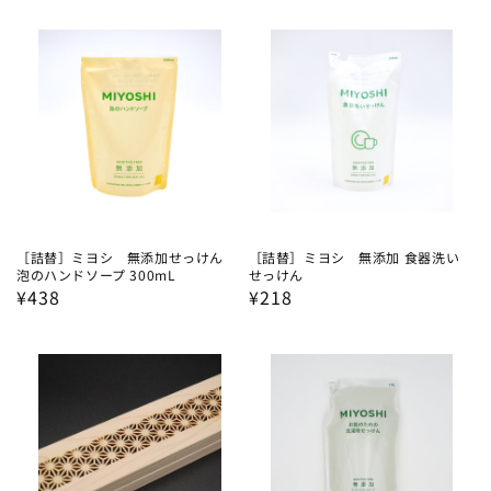
価
価
格
格
［詰替］ミヨシ 無添加せっけん
［詰替］ミヨシ 無添加 食器洗い
泡のハンドソープ 300mL
せっけん
通
¥438
通
¥218
常
常
価
価
格
格