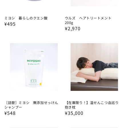
ミヨシ 暮らしのクエン酸
ウルズ ヘアトリートメント
200g
通
¥495
通
¥2,970
常
常
価
価
格
格
［詰替］ミヨシ 無添加せっけん
【在庫限り！】温せんこつ血巡り
シャンプー
抱き枕
通
¥548
通
¥35,000
常
常
価
価