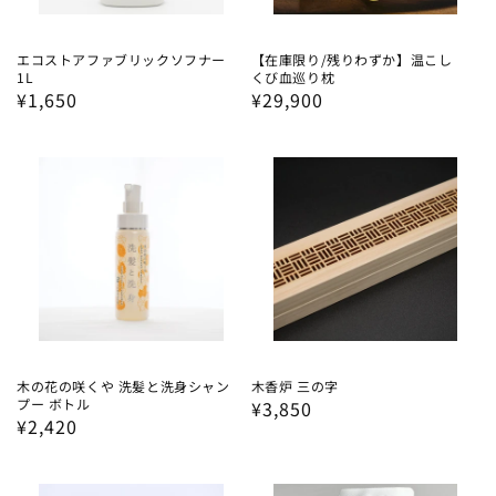
エコストアファブリックソフナー
【在庫限り/残りわずか】温こし
1L
くび血巡り枕
通
¥1,650
通
¥29,900
常
常
価
価
格
格
木の花の咲くや 洗髪と洗身シャン
木香炉 三の字
プー ボトル
通
¥3,850
通
¥2,420
常
常
価
価
格