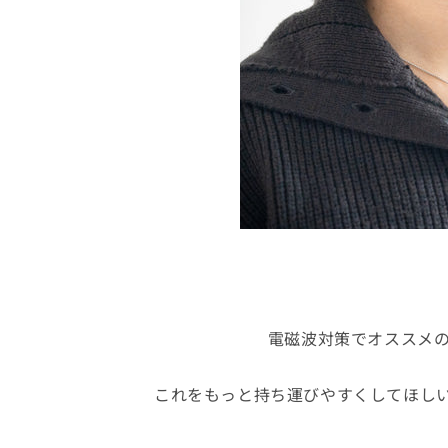
を
を
減
増
ら
や
す
す
電磁波対策でオススメの
これをもっと持ち運びやすくしてほしい