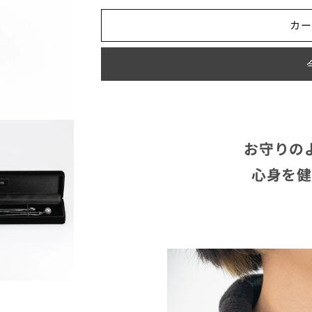
マ
マ
価
カー
シ
シ
ン
ン
格
ペ
ペ
ン
ン
ダ
ダ
ン
ン
ト
ト
（ブ
（ブ
お守りの
ル
ル
心身を健
ー
ー
／
／
グ
グ
レ
レ
ー）
ー）
の
の
数
数
量
量