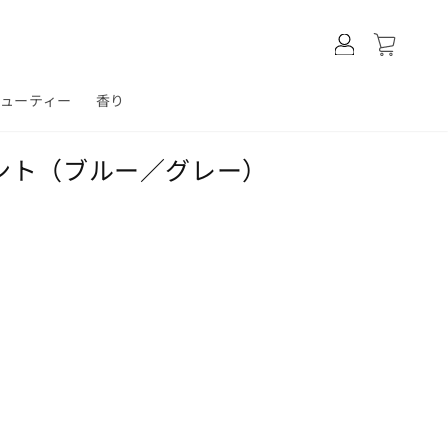
ロ
カ
グ
ー
イ
ト
ン
ビューティー
香り
ント（ブルー／グレー）