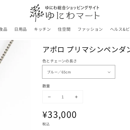
食品
日用品
キッチン
住空間
ファッション
ヘルス&
アポロ プリマシンペンダ
色とチェーンの長さ
数量
ア
ア
ポ
ポ
通
¥33,000
ロ
ロ
プ
プ
常
税込
リ
リ