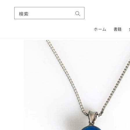
検索
ホーム
書籍
コンテ
ンツに
商品情
進む
報にス
キップ