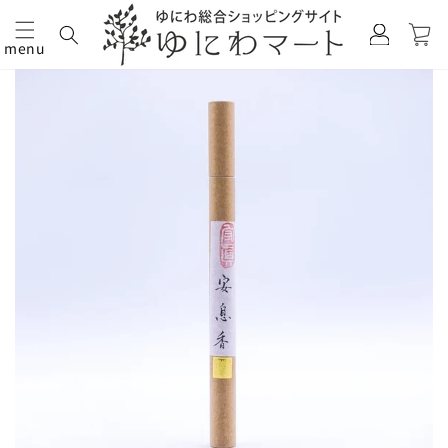
カ
グ
ー
イ
menu
ト
コンテ
商品情
ン
ンツに
報にス
進む
キップ