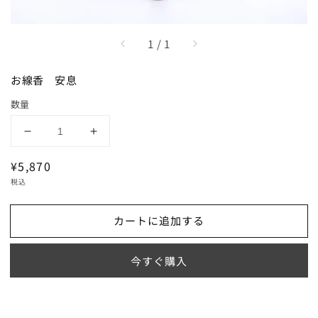
/
1
/
1
お線香 安息
数量
お
お
線
線
通
¥5,870
香
香
常
税込
安
安
価
息
息
格
カートに追加する
の
の
数
数
量
量
今すぐ購入
を
を
減
増
ら
や