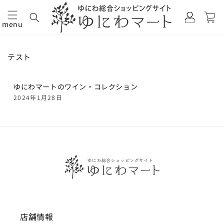
カ
グ
ー
イ
menu
ト
コンテ
ン
ンツに
進む
テスト
ゆにわマートのワイン・コレクション
2024年1月28日
店舗情報