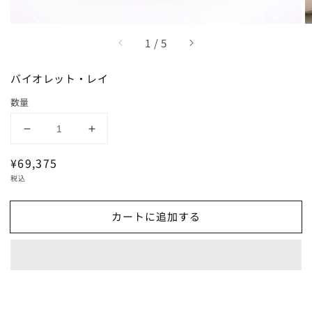
/
1
/
5
バイオレット・レイ
数量
バ
バ
イ
イ
通
¥69,375
オ
オ
常
税込
レ
レ
価
ッ
ッ
格
カートに追加する
ト・
ト・
レ
レ
イ
イ
の
の
数
数
量
量