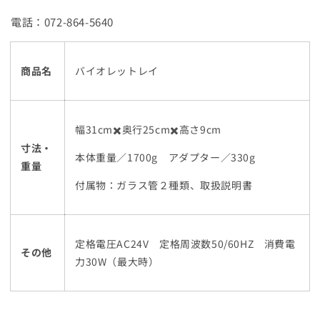
電話：072-864-5640
商品名
バイオレットレイ
幅31cm✖️奥行25cm✖️高さ9cm
寸法・
本体重量／1700g アダプター／330g
重量
付属物：ガラス管２種類、取扱説明書
定格電圧AC24V 定格周波数50/60HZ 消費電
その他
力30W（最大時）