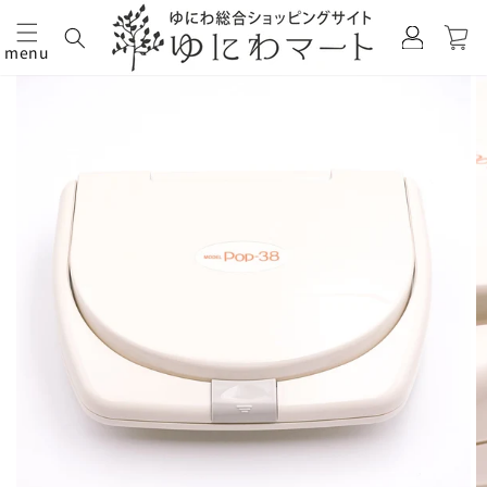
カ
グ
ー
イ
menu
ト
コンテ
商品情
ン
ンツに
報にス
進む
キップ