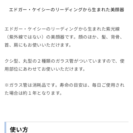
を
を
エドガー・ケイシーのリーディングから生まれた美顔器
減
増
ら
や
す
す
エドガー・ケイシーのリーディングから生まれた紫光線
（紫外線ではない）の美顔器です。顔のほか、髪、背骨、
首、肩にもお使いいただけます。
クシ型、丸型の２種類のガラス管がついていますので、使
用部位にあわせてお使いいただけます。
※ガラス管は消耗品です。寿命の目安は、毎日ご使用され
た場合は約１年となります。
使い方