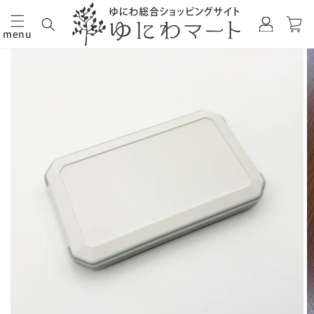
カ
グ
ー
イ
menu
ト
コンテ
商品情
ン
ンツに
報にス
進む
キップ