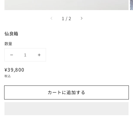
/
1
/
2
仙良箱
数量
仙
仙
良
良
通
¥39,800
箱
箱
常
税込
の
の
価
数
数
格
カートに追加する
量
量
を
を
減
増
ら
や
す
す