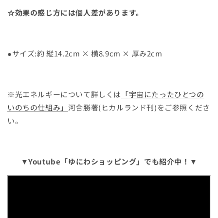
☆
効果の感じ方には個人差があります。
●
サイズ
:
約
縦
14.2cm ×
横
8.9cm ×
厚み
2cm
※
光エネルギーについて詳しくは
「
宇宙にたったひとつの
いのちの仕組み」
河合勝著
(
ヒカルランド刊
)
をご参照くださ
い。
▼Youtube「ゆにわショッピング」でも紹介中！▼