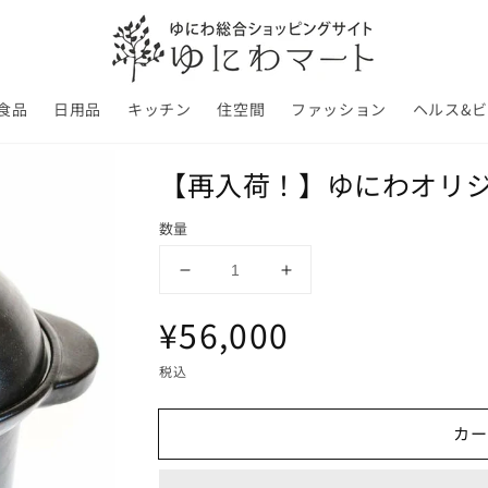
食品
日用品
キッチン
住空間
ファッション
ヘルス&
【再入荷！】ゆにわオリ
数量
【再
【再
入
入
通
¥56,000
荷！】
荷！】
ゆ
ゆ
常
税込
に
に
わ
わ
価
カー
オ
オ
リ
リ
格