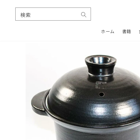
検索
ホーム
書籍
コンテ
ンツに
商品情
進む
報にス
キップ