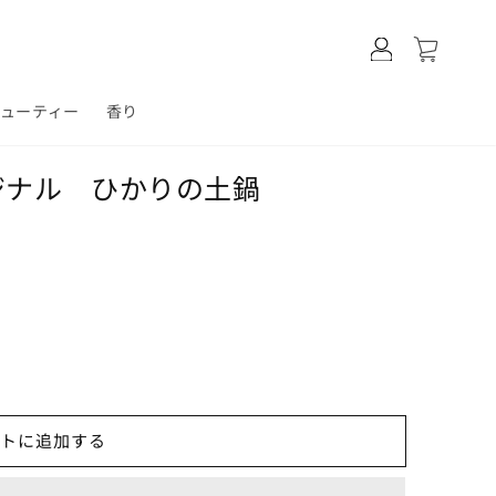
ロ
カ
グ
ー
イ
ト
ン
ビューティー
香り
ジナル ひかりの土鍋
トに追加する