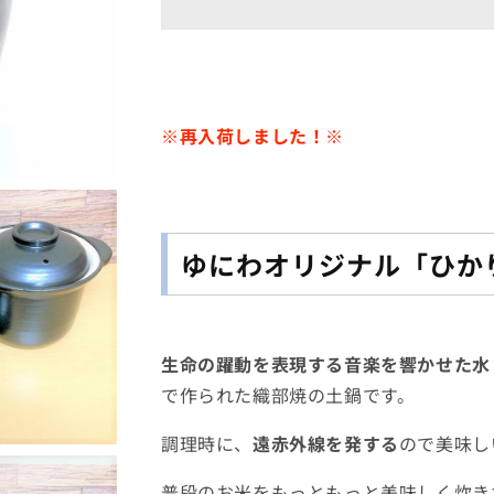
ジ
ジ
ナ
ナ
ル
ル
ひ
ひ
か
か
※再入荷しました！
※
り
り
の
の
土
土
鍋
鍋
の
の
ゆにわオリジナル「ひか
数
数
量
量
を
を
減
増
生命の躍動を表現する音楽を響かせた水
ら
や
で作られた織部焼の土鍋です。
す
す
調理時に、
遠赤外線を発する
ので美味し
普段のお米をもっともっと美味しく炊き