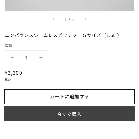
/
1
/
1
エンバランスシームレスピッチャーＳサイズ（1.6L ）
数量
エ
エ
ン
ン
通
¥3,300
バ
バ
常
税込
ラ
ラ
価
ン
ン
格
カートに追加する
ス
ス
シ
シ
ー
ー
今すぐ購入
ム
ム
レ
レ
ス
ス