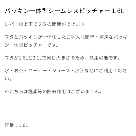
ピ
ピ
パッキン一体型シームレスピッチャー 1.6L
ッ
ッ
チ
チ
レバーの上下でフタの開閉ができます。
ャ
ャ
ー
ー
フタとパッキンが一体化したお手入れ簡単・清潔なパッキ
Ｓ
Ｓ
ン一体型ピッチャーです。
サ
サ
イ
イ
フタが1.6Lと2.1Lで同じ大きさのため、共用可能です。
ズ
ズ
（1.6L
（1.6L
水・お茶・コーヒー・ジュース・出汁などにご利用くださ
）
）
い。
の
の
数
数
※こちらは塩素等の除去作用はございません。
量
量
を
を
減
増
ら
や
容量：1.6L
す
す