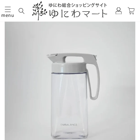
カ
グ
ー
イ
menu
ト
コンテ
商品情
ン
ンツに
報にス
進む
キップ