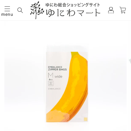
カ
グ
ー
イ
menu
ト
コンテ
商品情
ン
ンツに
報にス
進む
キップ