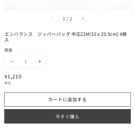
/
1
/
2
エンバランス ジッパーバッグ 中広口M(32ｘ23.5cm) 6枚
入
数量
エ
エ
ン
ン
通
¥1,210
バ
バ
常
税込
ラ
ラ
価
ン
ン
格
カートに追加する
ス
ス
ジ
ジ
ッ
ッ
今すぐ購入
パ
パ
ー
ー