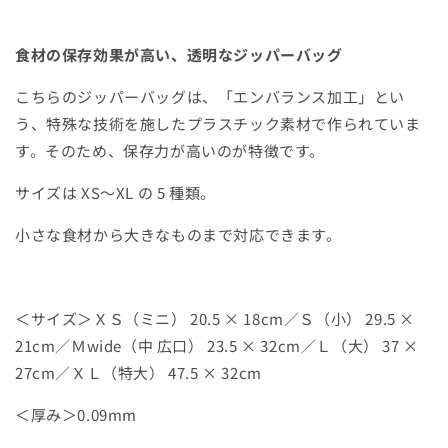
バ
バ
ッ
ッ
食材の保存効果が高い、透明なジッパーバッグ
グ
グ
中
中
こちらのジッパーバッグは、「エンバランス加工」とい
広
広
う、特殊な技術を施したプラスチック素材で作られていま
口
口
M(32
M(32
す。そのため、保存力が高いのが特徴です。
ｘ
ｘ
サイズは XS～XL の 5 種類。
23.5cm)
23.5cm)
6
6
小さな食材から大きなものまで対応できます。
枚
枚
入
入
の
の
数
数
＜サイズ＞ＸＳ（ミニ） 20.5 × 18cm／Ｓ（小） 29.5 ×
量
量
21cm／Ｍwide（中 広口） 23.5 × 32cm／Ｌ（大） 37 ×
を
を
27cm／ＸＬ（特大） 47.5 × 32cm
減
増
ら
や
＜厚み＞0.09mm
す
す