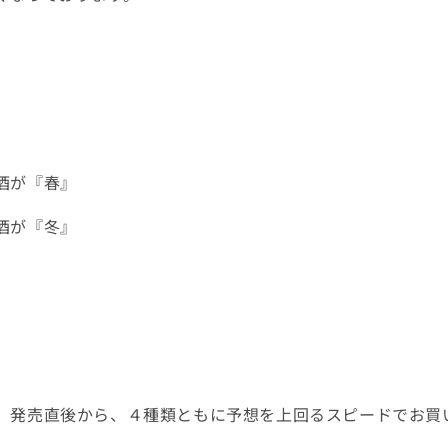
酒が『春』
酒が『冬』
、
発売直後から、
４種類ともに予想を上回るスピードで
お買