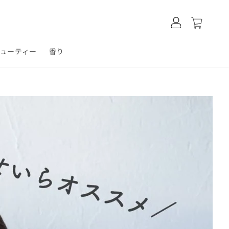
ロ
カ
グ
ー
イ
ト
ン
ビューティー
香り