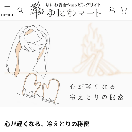
カ
グ
ー
イ
menu
ト
コンテ
ン
ンツに
進む
心が軽くなる、冷えとりの秘密