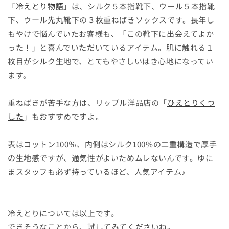
「
冷えとり物語
」は、シルク５本指靴下、ウール５本指靴
下、ウール先丸靴下の３枚重ねばきソックスです。長年し
もやけで悩んでいたお客様も、「この靴下に出会えてよか
った！」と喜んでいただいているアイテム。肌に触れる１
枚目がシルク生地で、とてもやさしいはき心地になってい
ます。
重ねばきが苦手な方は、リップル洋品店の「
ひえとりくつ
した
」もおすすめですよ。
表はコットン100％、内側はシルク100%の二重構造で厚手
の生地感ですが、通気性がよいためムレないんです。ゆに
まスタッフも必ず持っているほど、人気アイテム♪
冷えとりについては以上です。
できそうなことから、試してみてくださいね。