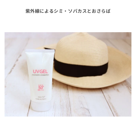
ク
ク
UV
UV
紫外線によるシミ・ソバカスとおさらば
ジ
ジ
ェ
ェ
ル
ル
50+（70g）
50+（70g）
の
の
数
数
量
量
を
を
減
増
ら
や
す
す