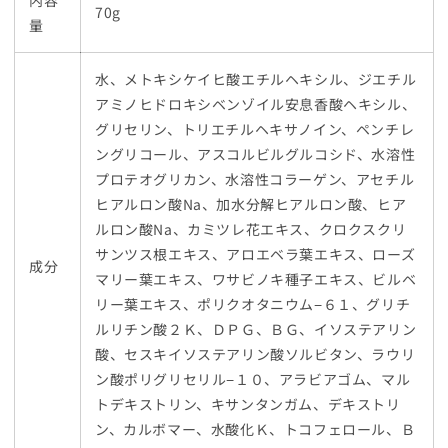
内容
70g
量
水、メトキシケイヒ酸エチルヘキシル、ジエチル
アミノヒドロキシベンゾイル安息香酸ヘキシル、
グリセリン、トリエチルヘキサノイン、ペンチレ
ングリコール、アスコルビルグルコシド、水溶性
プロテオグリカン、水溶性コラーゲン、アセチル
ヒアルロン酸Na、加水分解ヒアルロン酸、ヒア
ルロン酸Na、カミツレ花エキス、クロクスクリ
サンツス根エキス、アロエベラ葉エキス、ローズ
成分
マリー葉エキス、ワサビノキ種子エキス、ビルベ
リー葉エキス、ポリクオタニウム−６１、グリチ
ルリチン酸２Ｋ、ＤＰＧ、ＢＧ、イソステアリン
酸、セスキイソステアリン酸ソルビタン、ラウリ
ン酸ポリグリセリル−１０、アラビアゴム、マル
トデキストリン、キサンタンガム、デキストリ
ン、カルボマー、水酸化Ｋ、トコフェロール、Ｂ