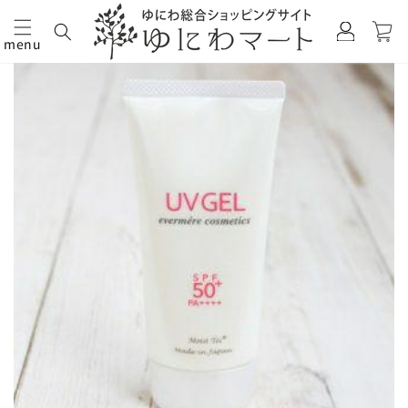
カ
グ
ー
イ
menu
ト
コンテ
商品情
ン
ンツに
報にス
進む
キップ