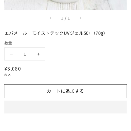
/
1
/
1
エバメール モイストテックUVジェル50+（70g）
数量
エ
エ
バ
バ
通
¥3,080
メ
メ
常
税込
ー
ー
価
ル
ル
格
カートに追加する
モ
モ
イ
イ
ス
ス
ト
ト
テ
テ
ッ
ッ